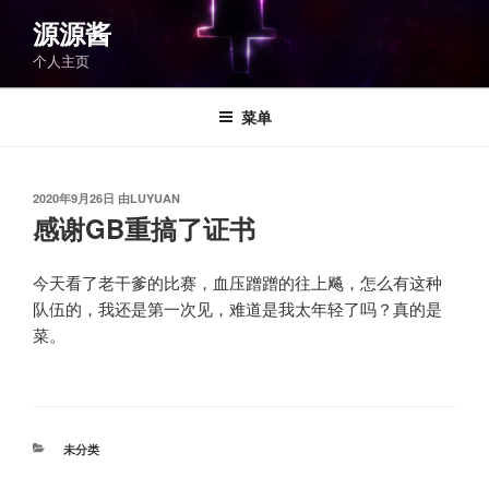
跳
源源酱
至
个人主页
内
容
菜单
发
2020年9月26日
由
LUYUAN
布
感谢GB重搞了证书
于
今天看了老干爹的比赛，血压蹭蹭的往上飚，怎么有这种
队伍的，我还是第一次见，难道是我太年轻了吗？真的是
菜。
分
未分类
类