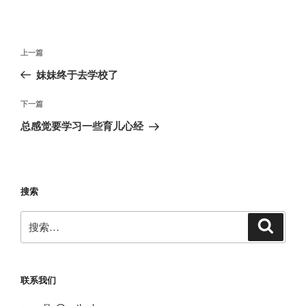
文
上
上一篇
章
一
妹妹终于去学校了
导
篇
航
文
下
下一篇
章
一
总感觉要学习一些育儿心经
篇
文
章
搜索
搜
搜
索
索：
联系我们