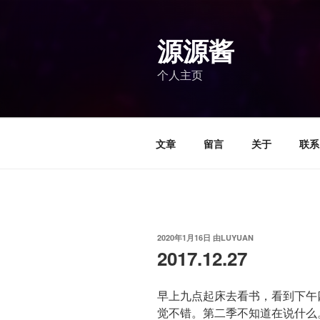
跳
至
源源酱
内
容
个人主页
文章
留言
关于
联系
发
2020年1月16日
由
LUYUAN
布
2017.12.27
于
早上九点起床去看书，看到下午
觉不错。第二季不知道在说什么