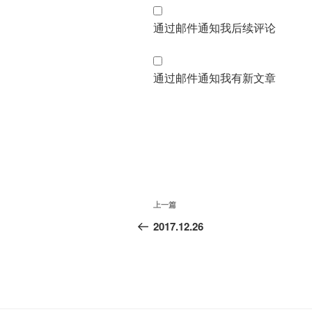
通过邮件通知我后续评论
通过邮件通知我有新文章
文
上
上一篇
章
一
2017.12.26
篇
导
文
航
章