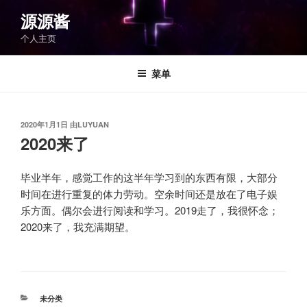
跳
源源酱
至
个人主页
内
容
菜单
发
2020年1月1日
由
LUYUAN
布
2020来了
于
毕业半年，感觉工作的这半年学习到的东西有限，大部分
时间在进行重复的体力劳动。空余时间还是放在了电子娱
乐方面。偶尔会进行阅读和学习。2019走了，我很怀念；
2020来了，我充满期望。
分
未分类