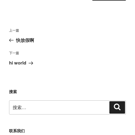
文
上
上一篇
章
一
快放假啊
导
篇
航
文
下
下一篇
章
一
hi world
篇
文
章
搜索
搜
搜
索
索：
联系我们