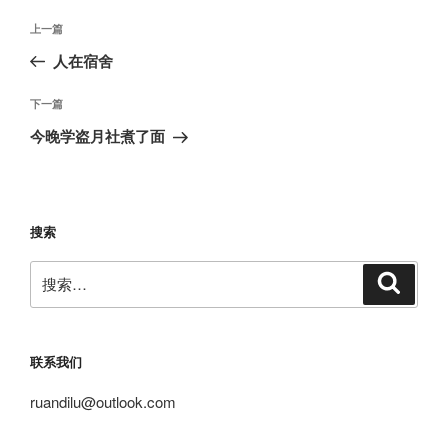
文
上
上一篇
章
一
人在宿舍
导
篇
航
文
下
下一篇
章
一
今晚学盗月社煮了面
篇
文
章
搜索
搜
搜
索
索：
联系我们
ruandilu@outlook.com