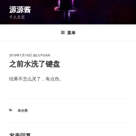
跳
源源酱
至
个人主页
内
容
菜单
发
2019年1月14日
由
LUYUAN
布
之前水洗了键盘
于
结果不怎么灵了，有点伤。
分
未分类
类
发表回复