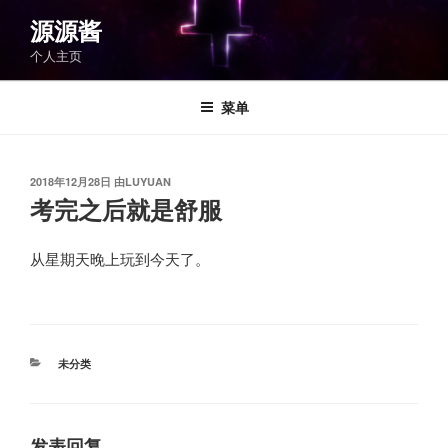
跳
源源酱
至
个人主页
内
容
菜单
发
2018年12月28日
由
LUYUAN
布
考完之后就是舒服
于
从星期天晚上玩到今天了。
分
未分类
类
发表回复