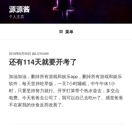
跳
源源酱
至
个人主页
内
容
菜单
发
2018年8月30日
由
LUYUAN
布
还有114天就要开考了
于
加油加油，删掉所有游戏和娱乐app，删掉所有游戏和娱乐
软件，每天坚持吃早饭，一天7小时睡眠，中午午休1小
时，只要坚持努力就行。开学打算带个热水壶去，多交点
电费。今天爸爸去公司了，我可以自己去吃m了。感觉爸爸
不在家我的伙食反而改善了。