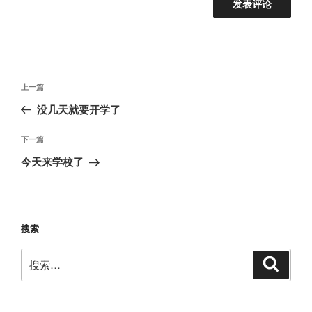
文
上
上一篇
章
一
没几天就要开学了
导
篇
航
文
下
下一篇
章
一
今天来学校了
篇
文
章
搜索
搜
搜
索
索：