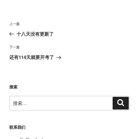
文
上
上一篇
章
一
十八天没有更新了
导
篇
航
文
下
下一篇
章
一
还有114天就要开考了
篇
文
章
搜索
搜
搜
索
索：
联系我们