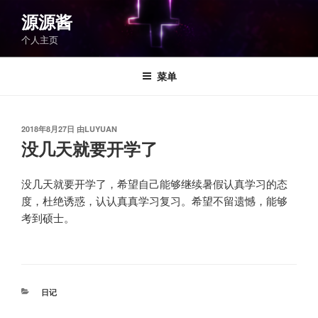
跳
源源酱
至
个人主页
内
容
菜单
发
2018年8月27日
由
LUYUAN
布
没几天就要开学了
于
没几天就要开学了，希望自己能够继续暑假认真学习的态
度，杜绝诱惑，认认真真学习复习。希望不留遗憾，能够
考到硕士。
分
日记
类