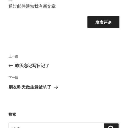
通过邮件通知我有新文章
文
上
上一篇
章
一
昨天忘记写日记了
导
篇
航
文
下
下一篇
章
一
朋友昨天做生意被坑了
篇
文
章
搜索
搜
搜