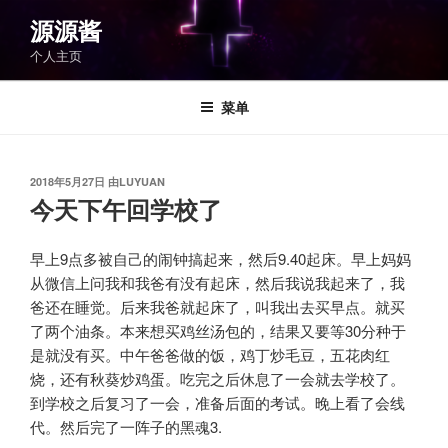
跳
源源酱
至
个人主页
内
容
菜单
发
2018年5月27日
由
LUYUAN
布
今天下午回学校了
于
早上9点多被自己的闹钟搞起来，然后9.40起床。早上妈妈
从微信上问我和我爸有没有起床，然后我说我起来了，我
爸还在睡觉。后来我爸就起床了，叫我出去买早点。就买
了两个油条。本来想买鸡丝汤包的，结果又要等30分种于
是就没有买。中午爸爸做的饭，鸡丁炒毛豆，五花肉红
烧，还有秋葵炒鸡蛋。吃完之后休息了一会就去学校了。
到学校之后复习了一会，准备后面的考试。晚上看了会线
代。然后完了一阵子的黑魂3.