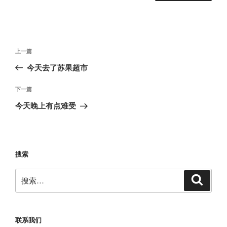
文
上
上一篇
章
一
今天去了苏果超市
导
篇
航
文
下
下一篇
章
一
今天晚上有点难受
篇
文
章
搜索
搜
搜
索
索：
联系我们