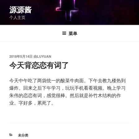
跳
源源酱
至
个人主页
内
容
菜单
发
2018年5月14日
由
LUYUAN
布
今天背恋恋有词了
于
今天中午吃了两袋统一的酸菜牛肉面。下午去教九楼热到
爆炸。回来之后下午学习，玩玩手机看看视频。晚上学习
朱伟的恋恋有词，感觉很棒。然后就是补竹木结构的作
业。字好多，累死了。
分
未分类