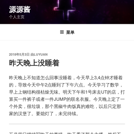
跳
源源酱
至
个人主页
内
容
菜单
发
2018年5月3日
由
LUYUAN
布
昨天晚上没睡着
于
昨天晚上不知道怎么回事没睡着，今天早上3,4点钟才睡着
的，导致今天中午2点睡到了下午六点。今天学习了数学，
早上上钢结构很枯燥无味。明天下午和1号床去UT的店，打
算买一件裤子或者一件JUMP的联名衣服。今天晚上定了一
个外卖，很垃圾，那个黑椒牛肉饭真的难吃，以后只定那
家的汉堡了。要熄灯了，未完待续。