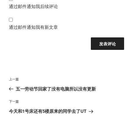
通过邮件通知我后续评论
通过邮件通知我有新文章
文
上
上一篇
章
一
五一劳动节回家了没有电脑所以没有更新
导
篇
航
文
下
下一篇
章
一
今天和1号床还有5楼原来的同学去了UT
篇
文
章